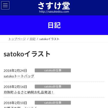
コ
ナ
ン
ビ
テ
ゲ
ン
ー
ツ
シ
日記
へ
ョ
ス
ン
キ
に
トップページ
日記
satokoイラスト
ッ
移
プ
動
satokoイラスト
2018年2月24日
satokoお仕事
satokoトートバッグ
2018年2月16日
satokoお仕事
玖珠町ふるさと納税お礼品発送！
2018年2月10日
satokoお仕事