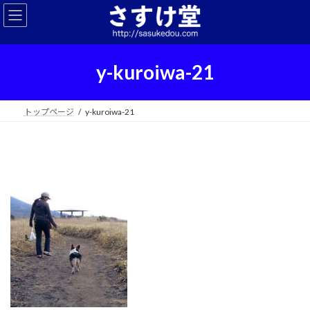
コ
ナ
ン
ビ
テ
ゲ
ン
ー
ツ
シ
y-kuroiwa-21
へ
ョ
ス
ン
キ
に
トップページ
y-kuroiwa-21
ッ
移
プ
動